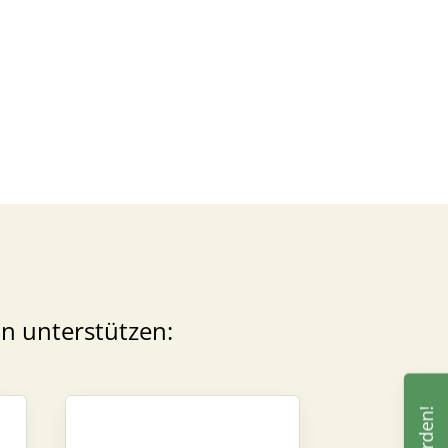
schäftsstelle
TV Dannenberg
ndenweg 22
451 Dannenberg
05861 - 18 70
schaeftsstelle@mtvdannenberg
e
in unterstützen: