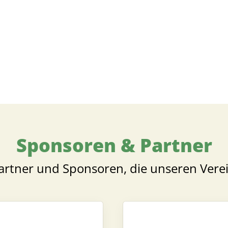
Mitglieder-Service
Ge
Alles zur Mitgliedschaft
M
Downloads
Li
Termine
29
Fragen & Antworten
Sponsoren & Partner
ge
.d
artner und Sponsoren, die unseren Vere