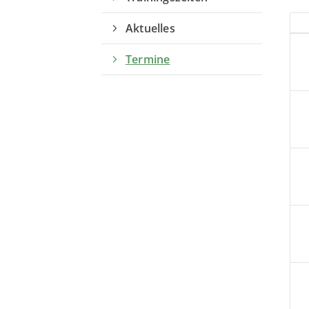
Aktuelles
Termine
Quicklinks
Sportangebote finden
Unser Sportangebot
Sportsuche
Ausfälle und Vertretungen
Deutsches Sportabzeichen