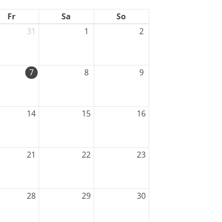
Fr
Sa
So
31
1
2
7
8
9
schäftsstelle
TV Dannenberg
14
15
16
ndenweg 22
451 Dannenberg
21
22
23
05861 - 18 70
schaeftsstelle@mtvdannenberg
28
29
30
e