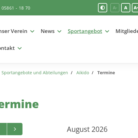
A-
A
A
05861 - 18 70
ser Verein
News
Sportangebot
Mitglied
ontakt
Sportangebote und Abteilungen
Aikido
Termine
ermine
August 2026