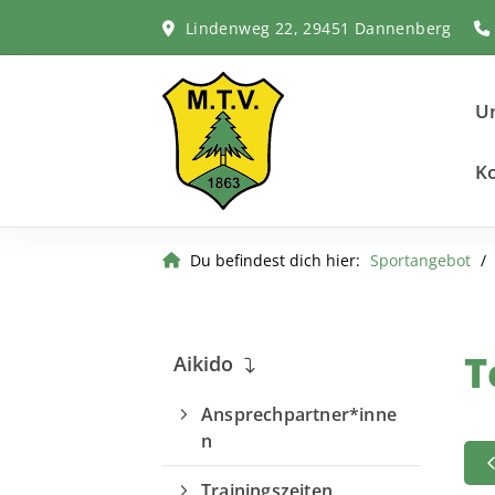
Lindenweg 22, 29451 Dannenberg
Un
K
Du befindest dich hier:
Sportangebot
T
Aikido
Ansprechpartner*inne
n
Trainingszeiten