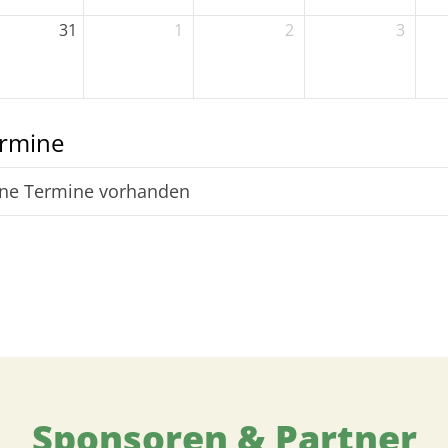
31
1
2
3
rmine
ne Termine vorhanden
Sponsoren & Partner