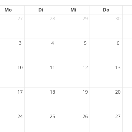
Mo
Di
Mi
Do
27
28
29
30
3
4
5
6
Mitglieder-Service
Ge
Alles zur Mitgliedschaft
M
10
11
12
13
Downloads
Li
Termine
29
Fragen & Antworten
17
18
19
20
ge
24
25
26
27
.d